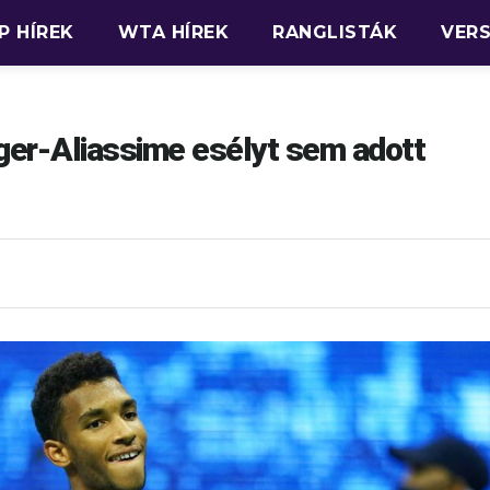
P HÍREK
WTA HÍREK
RANGLISTÁK
VER
er-Aliassime esélyt sem adott