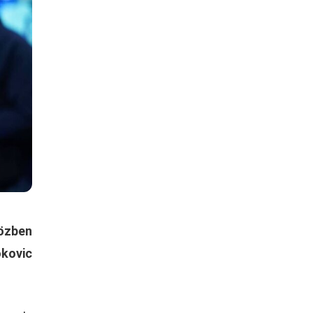
közben
kovic