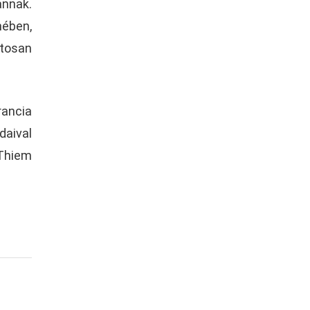
annak.
nében,
tosan
ancia
daival
 Thiem