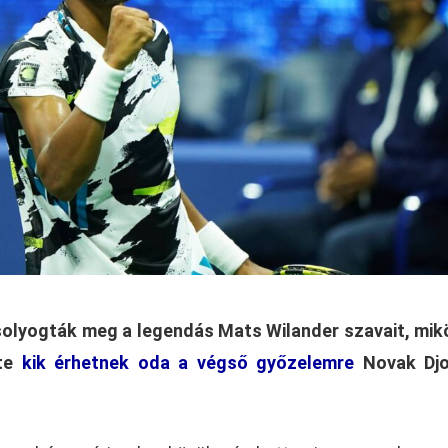
solyogták meg a legendás Mats Wilander szavait, mi
nte
kik érhetnek oda a végső győzelemre
Novak Djo