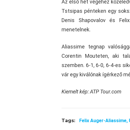
Az első hét végéhez közeled
Tstsipas pénteken egy soks
Denis Shapovalov és Feli
menetelnek.
Aliassime tegnap valóságg
Corentin Mouteten, aki tal
szemben. 6-1, 6-0, 6-4-es si
vár egy kiválónak ígérkező m
Kiemelt kép: ATP Tour.com
Tags:
Felix Auger-Aliassime,