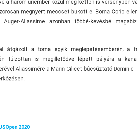
ve a három úriember közül még ketten is versenyben v
zorosan megnyert meccset bukott el Borna Coric elle
x Auger-Aliassime azonban többé-kevésbé magabiz
al átgázolt a torna egyik meglepetésemberén, a fr
án túlzottan is megilletődve lépett pályára a kana
kerével Aliassimére a Marin Cilicet búcsúztató Dominic
érkőzésen.
USOpen 2020