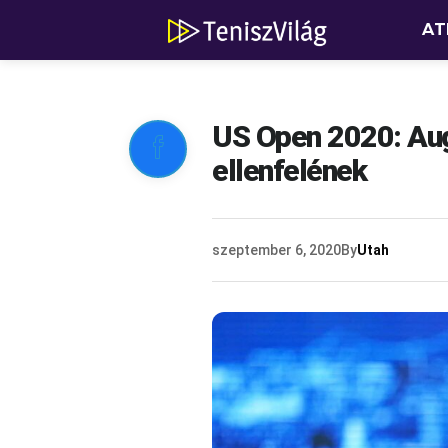
AT
US Open 2020: Aug

ellenfelének
szeptember 6, 2020
By
Utah