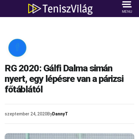
MENU

RG 2020: Gálfi Dalma simán
nyert, egy lépésre van a párizsi
főtáblától
szeptember 24, 2020
By
DannyT