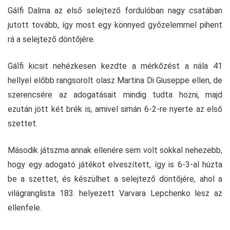
Gálfi Dalma az első selejtező fordulóban nagy csatában
jutott tovább, így most egy könnyed győzelemmel pihent
rá a selejtező döntőjére.
Gálfi kicsit nehézkesen kezdte a mérkőzést a nála 41
hellyel előbb rangsorolt olasz Martina Di Giuseppe ellen, de
szerencsére az adogatásait mindig tudta hozni, majd
ezután jött két brék is, amivel simán 6-2-re nyerte az első
szettet.
Második játszma annak ellenére sem volt sokkal nehezebb,
hogy egy adogató játékot elveszített, így is 6-3-al húzta
be a szettet, és készülhet a selejtező döntőjére, ahol a
világranglista 183. helyezett Varvara Lepchenko lesz az
ellenfele.