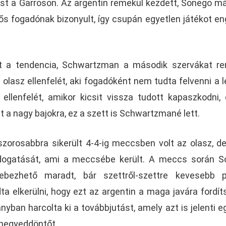
ést a Garroson. Az argentin remekül kezdett, Sonego m
ős fogadónak bizonyult, így csupán egyetlen játékot e
lt a tendencia, Schwartzman a második szervákat r
olasz ellenfelét, aki fogadóként nem tudta felvenni a l
 ellenfelét, amikor kicsit vissza tudott kapaszkodni,
 a nagy bajokra, ez a szett is Schwartzmané lett.
zorosabbra sikerült 4-4-ig meccsben volt az olasz, d
adogatását, ami a meccsébe került. A meccs során 
ebezhető maradt, bár szettről-szettre kevesebb p
a elkerülni, hogy ezt az argentin a maga javára fordíts
nyban harcolta ki a továbbjutást, amely azt is jelenti e
 negyeddöntőt.