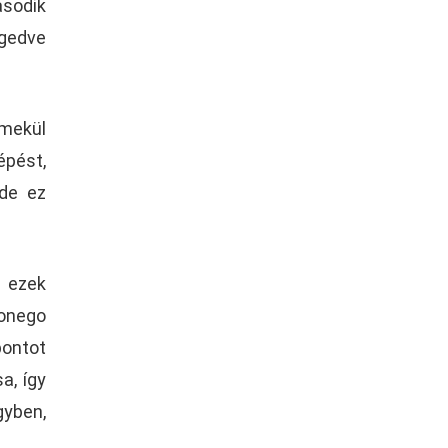
ásodik
ngedve
emekül
épést,
 de ez
e ezek
Sonego
ontot
a, így
gyben,