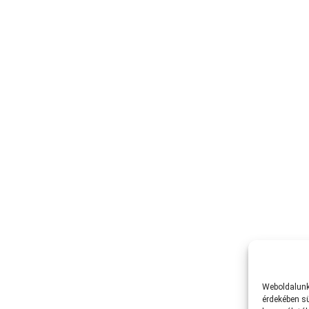
Weboldalunk 
érdekében sü