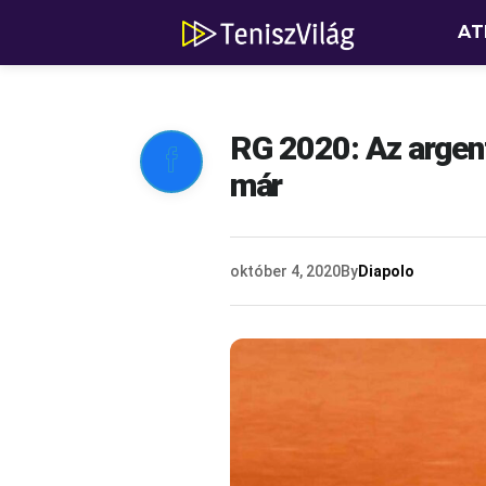
AT
RG 2020: Az argenti

már
október 4, 2020
By
Diapolo