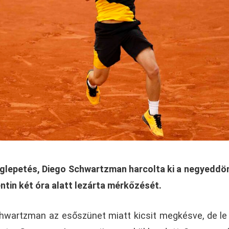
lepetés, Diego Schwartzman harcolta ki a negyeddö
ntin két óra alatt lezárta mérkőzését.
hwartzman az esőszünet miatt kicsit megkésve, de le