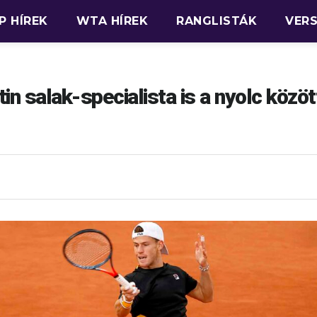
P HÍREK
WTA HÍREK
RANGLISTÁK
VER
n salak-specialista is a nyolc közöt