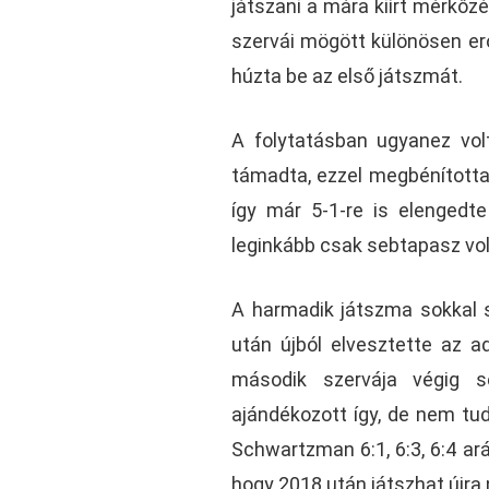
játszani a mára kiírt mérkőz
szervái mögött különösen er
húzta be az első játszmát.
A folytatásban ugyanez vo
támadta, ezzel megbénította 
így már 5-1-re is elengedte
leginkább csak sebtapasz volt
A harmadik játszma sokkal s
után újból elvesztette az 
második szervája végig s
ajándékozott így, de nem tudt
Schwartzman 6:1, 6:3, 6:4 ará
hogy 2018 után játszhat újra