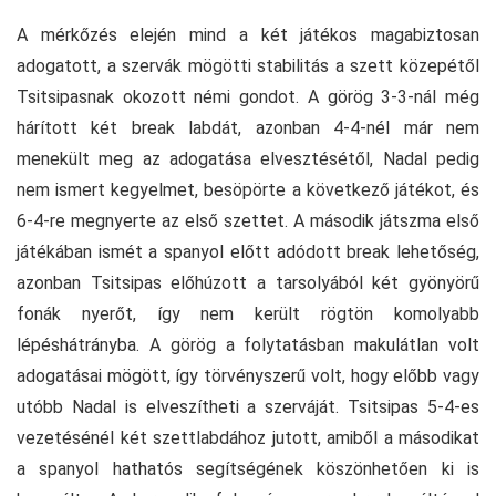
A mérkőzés elején mind a két játékos magabiztosan
adogatott, a szervák mögötti stabilitás a szett közepétől
Tsitsipasnak okozott némi gondot. A görög 3-3-nál még
hárított két break labdát, azonban 4-4-nél már nem
menekült meg az adogatása elvesztésétől, Nadal pedig
nem ismert kegyelmet, besöpörte a következő játékot, és
6-4-re megnyerte az első szettet. A második játszma első
játékában ismét a spanyol előtt adódott break lehetőség,
azonban Tsitsipas előhúzott a tarsolyából két gyönyörű
fonák nyerőt, így nem került rögtön komolyabb
lépéshátrányba. A görög a folytatásban makulátlan volt
adogatásai mögött, így törvényszerű volt, hogy előbb vagy
utóbb Nadal is elveszítheti a szerváját. Tsitsipas 5-4-es
vezetésénél két szettlabdához jutott, amiből a másodikat
a spanyol hathatós segítségének köszönhetően ki is