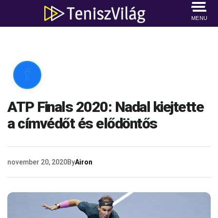
MENU

ATP Finals 2020: Nadal kiejtette
a címvédőt és elődöntős
november 20, 2020
By
Airon