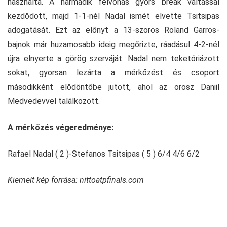
használta. A harmadik felvonás gyors break váltással
kezdődött, majd 1-1-nél Nadal ismét elvette Tsitsipas
adogatását. Ezt az előnyt a 13-szoros Roland Garros-
bajnok már huzamosabb ideig megőrizte, ráadásul 4-2-nél
újra elnyerte a görög szerváját. Nadal nem teketóriázott
sokat, gyorsan lezárta a mérkőzést és csoport
másodikként elődöntőbe jutott, ahol az orosz Daniil
Medvedevvel találkozott.
A mérkőzés végeredménye:
Rafael Nadal ( 2 )-Stefanos Tsitsipas ( 5 ) 6/4 4/6 6/2
Kiemelt kép forrása: nittoatpfinals.com