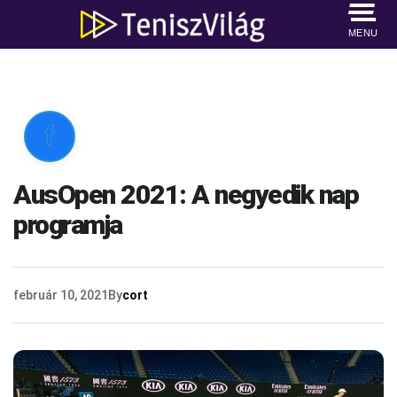
MENU

AusOpen 2021: A negyedik nap
programja
február 10, 2021
By
cort