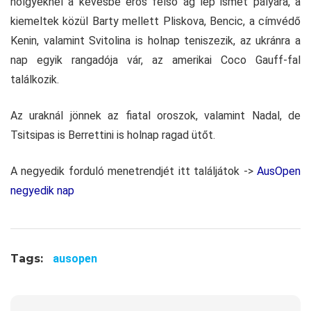
hölgyeknél a kevésbé erős felső ág lép ismét pályára, a
kiemeltek közül Barty mellett Pliskova, Bencic, a címvédő
Kenin, valamint Svitolina is holnap teniszezik, az ukránra a
nap egyik rangadója vár, az amerikai Coco Gauff-fal
találkozik.
Az uraknál jönnek az fiatal oroszok, valamint Nadal, de
Tsitsipas is Berrettini is holnap ragad ütőt.
A negyedik forduló menetrendjét itt találjátok ->
AusOpen
negyedik nap
Tags:
ausopen