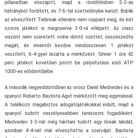
pillanatban visszajött, majd a rövidítésben 5-3-as
hátrányból fordított, és 7-6-tal szettelőnybe került. Bublik
az elveszített Tiebreak ellenére nem roppant meg, és két
szoros játékot is megnyerve 3-0-ra ellépett. Az olasz
viszont nem szeretett volna döntő szettet, összeszedte
magát, és innentől kezdve mindösszesen 1 játékot
veszített, 6-4-gyel lezárta a mérkőzést. Sinner 1 óra 42
perc játékot követően jutott be pályafutása első ATP
1000-es elődöntőjébe.
A második negyeddöntőben az orosz Daniil Medvedev és a
spanyol Roberto Bautista Agut mérkőzött meg egymással.
A találkozó magabiztos adogatójátékokkal indult, majd a
spanyol tudott veszélyesebben teniszezni fogadóként.
Medvedev 3-3-nál még hárítani tudott egy break labdát,
azonban 4-4-nél már elveszítette a szerváját. Bautista