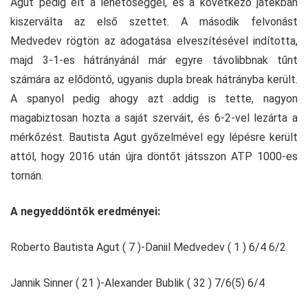
Agut pedig élt a lehetőséggel, és a következő játékban
kiszerválta az első szettet. A második felvonást
Medvedev rögtön az adogatása elveszítésével indította,
majd 3-1-es hátrányánál már egyre távolibbnak tűnt
számára az elődöntő, ugyanis dupla break hátrányba került.
A spanyol pedig ahogy azt addig is tette, nagyon
magabiztosan hozta a saját szerváit, és 6-2-vel lezárta a
mérkőzést. Bautista Agut győzelmével egy lépésre került
attól, hogy 2016 után újra döntőt játsszon ATP 1000-es
tornán.
A negyeddöntők eredményei:
Roberto Bautista Agut ( 7 )-Daniil Medvedev ( 1 ) 6/4 6/2
Jannik Sinner ( 21 )-Alexander Bublik ( 32 ) 7/6(5) 6/4