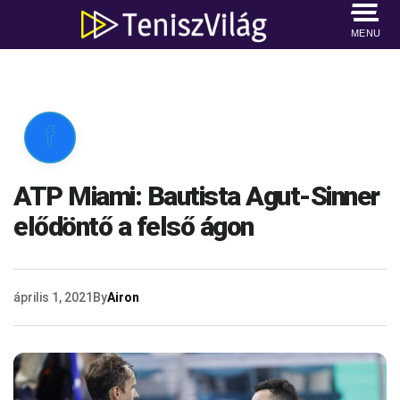
MENU

ATP Miami: Bautista Agut-Sinner
elődöntő a felső ágon
április 1, 2021
By
Airon