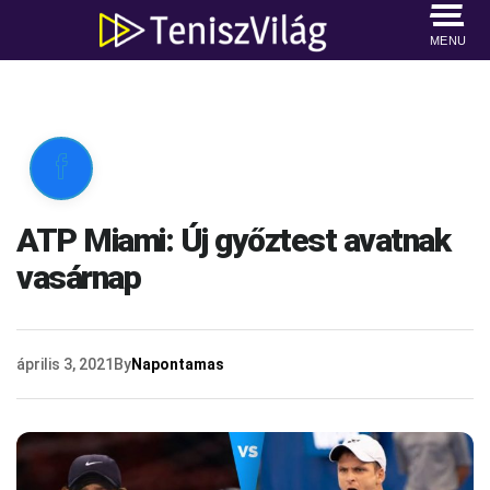
MENU

ATP Miami: Új győztest avatnak
vasárnap
április 3, 2021
By
Napontamas