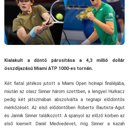
Kialakult a döntő párosítása a 4,3 millió dollár
összdíjazású Miami ATP 1000-es tornán.
Két fiatal játékos jutott a Miami Open holnapi fináléjába,
miután az olasz Sinner három szettben, a lengyel Hurkacz
pedig két játszmában abszolválta a tegnapi elődöntős
mérkőzését. Az első elődöntőben Roberto Bautista-Agut
és Jannik Sinner találkozott. A spanyol az előző körben az
első kiemelt Daniil Medvedevet, míg Sinner a kazah