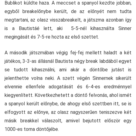
Bublikot küldte haza. A meccset a spanyol kezdte jobban,
egyből breakelőnybe került, de az előnyét nem tudta
megtartani, az olasz visszabreakelt, a játszma azonban így
is a Bautistáé lett, aki 5-5-nél kihasználta Sinner
megingását és 7-5-re hozta az első szettet.
A második játszmában végig fej-fej mellett haladt a két
játékos, 3-3-as állásnál Bautista négy break labdából egyet
se tudott kihasználni, ami akár a döntőbe jutást is
jelenthette volna neki. A szett végén Sinnernek sikerült
elvennie ellenfele adogatását és 6-4-es eredménnyel
kiegyenlített. Következhetett a döntő felvonás, ahol ismét
a spanyol került előnybe, de ahogy első szettben itt, se is
elfogyott az előnye, az olasz nagyszerűen teniszezve két
másik breakkel válaszolt, amivel bejutott először egy
1000-es torna döntőjébe.