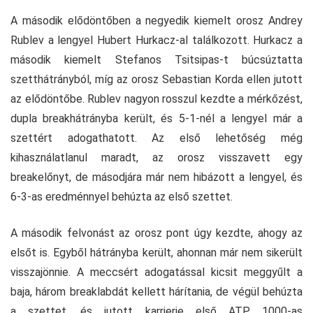
A második elődöntőben a negyedik kiemelt orosz Andrey
Rublev a lengyel Hubert Hurkacz-al találkozott. Hurkacz a
második kiemelt Stefanos Tsitsipas-t búcsúztatta
szetthátrányból, míg az orosz Sebastian Korda ellen jutott
az elődöntőbe. Rublev nagyon rosszul kezdte a mérkőzést,
dupla breakhátrányba került, és 5-1-nél a lengyel már a
szettért adogathatott. Az első lehetőség még
kihasználatlanul maradt, az orosz visszavett egy
breakelőnyt, de másodjára már nem hibázott a lengyel, és
6-3-as eredménnyel behúzta az első szettet.
A második felvonást az orosz pont úgy kezdte, ahogy az
elsőt is. Egyből hátrányba került, ahonnan már nem sikerült
visszajönnie. A meccsért adogatással kicsit meggyűlt a
baja, három breaklabdát kellett hárítania, de végül behúzta
a szettet, és jutott karrierje első ATP 1000-as