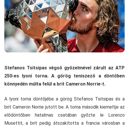
Stefanos Tsitsipas végső győzelmével zárult az ATP
250-es lyoni torna. A görög teniszező a döntőben
könnyedén múlta felül a brit Cameron Norrie-t.
A lyoni torna döntőjébe a görög Stefanos Tsitsipas és a
brit Cameron Norrie jutott be. A torna második kiemeltje az
elődöntőben hatalmas csatában győzte le Lorenzo
Musettit, a brit pedig átszakította a francia városban a