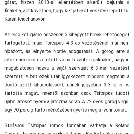
gátat, hiszen 2018-al ellentétben sikerült bejutnia a
fináléba, azt követően, hogy két játékot veszítve lépett túl
Karen Khachanovon.
Az első két game összesen 5 kihagyott break lehetőséget
tartogatott, majd Tsitsipas 4-3-as vezetésénél már nem
hibázott, és elnyerte Norrie adogatását. A görög erre a
játszmára nem szeretett volna további izgalmakat, nagyon
magabiztosan hozva a saját szerváját 6-3-mal vezetést
szerzett. A brit ezek után igyekezett mindent megtenni a
döntő szett kiharcolásáért, ennek jegyében 3-3-ig jól is
tartotta magát, innentől azonban csak Tsitsipas tudott
újabb játékot nyerni a játszma során. A 22 éves görög végül
egy 70 percig tartó mérkőzésen nyerte meg a lyoni tornát.
Stefanos Tsitsipas remek formában várhatja a Roland
Garrost, hiszen úgy érkezik rá, hogy idén két salak pályás