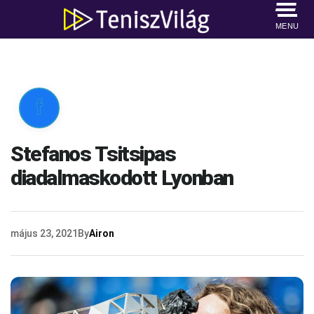
MENU

Stefanos Tsitsipas
diadalmaskodott Lyonban
május 23, 2021
By
Airon