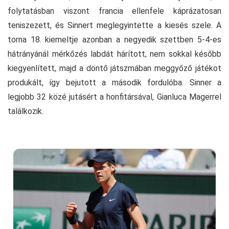
folytatásban viszont francia ellenfele káprázatosan
teniszezett, és Sinnert meglegyintette a kiesés szele. A
torna 18. kiemeltje azonban a negyedik szettben 5-4-es
hátrányánál mérkőzés labdát hárított, nem sokkal később
kiegyenlített, majd a döntő játszmában meggyőző játékot
produkált, így bejutott a második fordulóba. Sinner a
legjobb 32 közé jutásért a honfitársával, Gianluca Magerrel
találkozik.