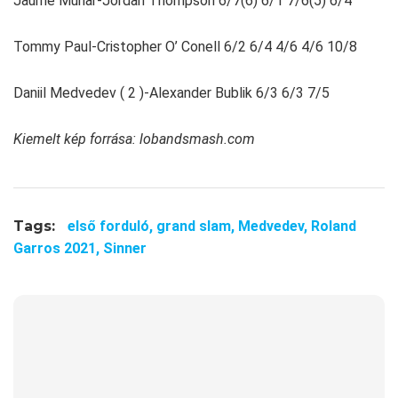
Jaume Munar-Jordan Thompson 6/7(6) 6/1 7/6(5) 6/4
Tommy Paul-Cristopher O’ Conell 6/2 6/4 4/6 4/6 10/8
Daniil Medvedev ( 2 )-Alexander Bublik 6/3 6/3 7/5
Kiemelt kép forrása: lobandsmash.com
Tags:
első forduló,
grand slam,
Medvedev,
Roland
Garros 2021,
Sinner