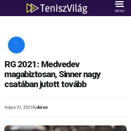
MENU

RG 2021: Medvedev
magabiztosan, Sinner nagy
csatában jutott tovább
május 31, 2021
By
Airon