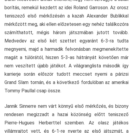
borítás, remekül kezdett az idei Roland Garroson. Az orosz
teniszező első mérkőzésén a kazah Alexander Bublikkal
mérkőzött meg, aki ellen előzetesen egy nehéz találkozóra
számíthatott, mégis három játszmában jutott tovább.
Medvedev az első két szettet egyaránt 6-3-ra tudta
megnyerni, majd a harmadik felvonásban megmenekítette
magát a túlórától, hiszen 5-3-as hátrányát követően már
nem veszített újabb játékot. A világranglista második így
karrierje során először tudott meccset nyerni a párizsi
Grand Slam tornán, és a következő fordulóban az amerikai
Tommy Paullal csap össze.
Jannik Sinnerre nem várt könnyű első mérkőzés, és bizony
rendesen megizzadt a hazai közönség előtt teniszező
Pierre-Hugues Herberttel szemben. Az olasz játékos
villámrajtot vett, és 6-1-re nyerte az első játszmát, a