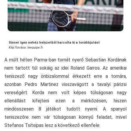
Sinner igen nehéz helyzetből harcolta ki a továbbjutást
Kép forrása: leequipe.fr
A múlt héten Parma-ban tornát nyerő Sebastian Kordának
nem tartott túl sokáig az idei Roland Garros. Az amerikai
teniszező nagy önbizalommal érkezett erre a tornára,
azonban Pedro Martinez visszavágott a tavalyi párizsi
vereségért. Korda nem volt képes túlságosan nagy
ellenállást kifejteni ezen a mérkőzésen, hiszen
mindösszesen 8 játékot tudott nyerni. A spanyol
teniszezőre nem vár túlságosan könnyű feladat, mivel
Stefanos Tsitsipas lesz a következő ellenfele.