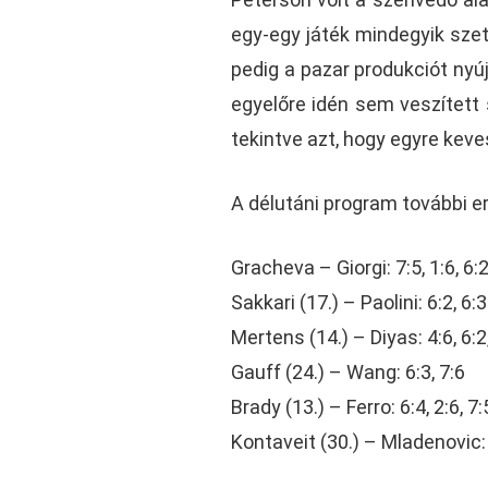
egy-egy játék mindegyik szett
pedig a pazar produkciót nyú
egyelőre idén sem veszített 
tekintve azt, hogy egyre kev
A délutáni program további e
Gracheva – Giorgi: 7:5, 1:6, 6:
Sakkari (17.) – Paolini: 6:2, 6:3
Mertens (14.) – Diyas: 4:6, 6:2
Gauff (24.) – Wang: 6:3, 7:6
Brady (13.) – Ferro: 6:4, 2:6, 7:
Kontaveit (30.) – Mladenovic: 