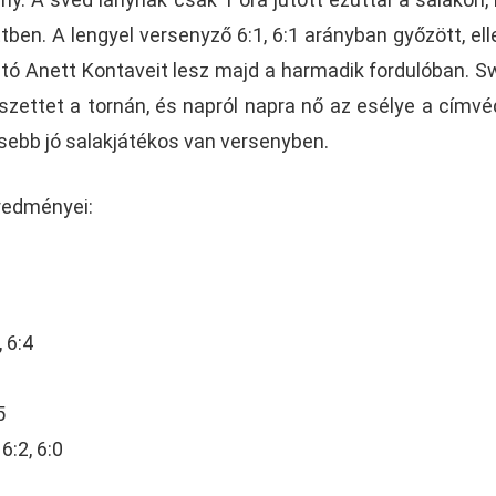
ben. A lengyel versenyző 6:1, 6:1 arányban győzött, ell
jtó Anett Kontaveit lesz majd a harmadik fordulóban. S
szettet a tornán, és napról napra nő az esélye a címvé
esebb jó salakjátékos van versenyben.
redményei:
2
, 6:4
5
6:2, 6:0