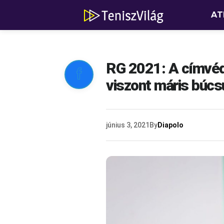
AT
RG 2021: A címvédő

viszont máris búcs
június 3, 2021
By
Diapolo