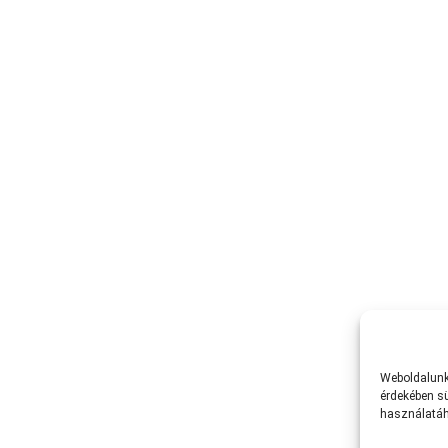
Weboldalunk 
érdekében sü
használatáh