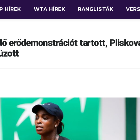
P HÍREK
WTA HÍREK
RANGLISTÁK
VER
 erődemonstrációt tartott, Pliskov
úzott