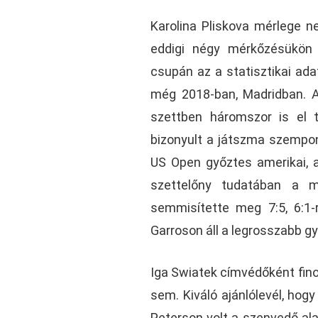
Karolina Pliskova mérlege n
eddigi négy mérkőzésükön 
csupán az a statisztikai ada
még 2018-ban, Madridban. A
szettben háromszor is el 
bizonyult a játszma szempont
US Open győztes amerikai, a
szettelőny tudatában a m
semmisítette meg 7:5, 6:1-
Garroson áll a legrosszabb g
Iga Swiatek címvédőként fino
sem. Kiváló ajánlólevél, hogy
Peterson volt a szenvedő alan