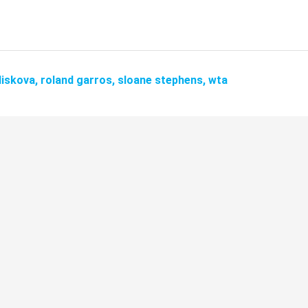
liskova,
roland garros,
sloane stephens,
wta