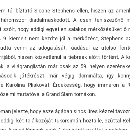
em túl bíztató Sloane Stephens ellen, hiszen az ameri
háromszor diadalmaskodott. A cseh teniszezőnő me
t szólt, hogy eddigi egyetlen salakos mérkőzésüket ő 
 9. kiemelt nem kezdte jól a mérkőzést, Stephens a
tudta venni az adogatását, ráadásul az utolsó fon
jából, hiszen közvetlenül a tiebreak előtt történt. A k
ki a világranglistán már csak az 59. helyen szerényke
ásodik játékrészt már végig dominálta, így könn
re Karolina Pliskovát. Érdekesség, hogy immáron a 
yőzelmi mutatóval a Grand Slam tornákon.
man jelezte, hogy esze ágában sincs üres kézzel távozn
 eddigi két találkozóját tükörsimán hozta le, ezúttal R
y. A svéd lánynak csak 1 óra jutott ezúttal a salakon, i