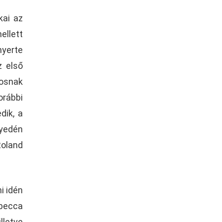
kai az
llett
nyerte
z első
tosnak
orábbi
dik, a
yedén
Roland
i idén
ebecca
lletve