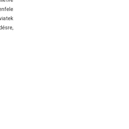
enfele
wiatek
désre,