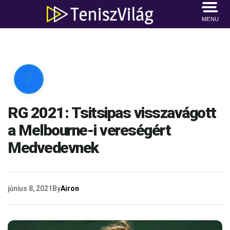
MENU

RG 2021: Tsitsipas visszavágott
a Melbourne-i vereségért
Medvedevnek
június 8, 2021
By
Airon