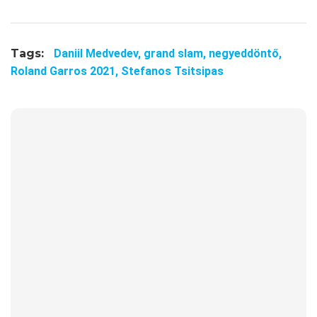
Tags:
Daniil Medvedev,
grand slam,
negyeddöntő,
Roland Garros 2021,
Stefanos Tsitsipas