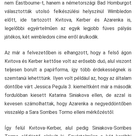
nem Eastbourne-t, hanem a németországi Bad Homburgot
választották utolsó felkészülési helyszínül Wimbledon
előtt, ide tartozott Kvitova, Kerber és Azarenka is,
legelőbbi egyértelműen az egyik legjobb füves pályás
játékos, két wimbledoni címe erről árulkodik.
Az már a felvezetőben is elhangzott, hogy a felső ágon
Kvitova és Kerber kettőse volt az erősebb duó, alul viszont
teljesen borult a papírforma, így több érdekességnek is
szemtanúi lehetttünk. Ilyen volt például az, hogy az általam
döntőbe várt Jessica Pegula 3. kiemeltként már a második
fordulóban kiesett Katarina Siniakova ellen, de azzal is
kevesen számolhattak, hogy Azarenka a negyeddöntőben
visszalép a Sara Sorribes Tormo elleni mérkőzéstől.
Így felül Kvitova-Kerber, alul pedig Siniakova-Sorribes