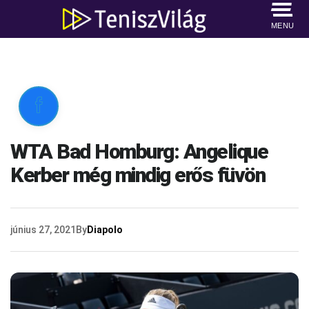
MENU

WTA Bad Homburg: Angelique
Kerber még mindig erős füvön
június 27, 2021
By
Diapolo