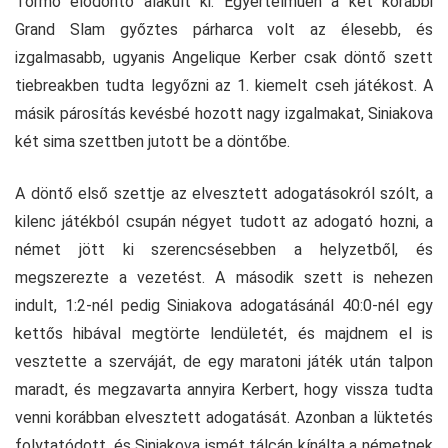
Tormo elődöntő alakult ki. Egyértelműen a két korábbi
Grand Slam győztes párharca volt az élesebb, és
izgalmasabb, ugyanis Angelique Kerber csak döntő szett
tiebreakben tudta legyőzni az 1. kiemelt cseh játékost. A
másik párosítás kevésbé hozott nagy izgalmakat, Siniakova
két sima szettben jutott be a döntőbe.
A döntő első szettje az elvesztett adogatásokról szólt, a
kilenc játékból csupán négyet tudott az adogató hozni, a
német jött ki szerencsésebben a helyzetből, és
megszerezte a vezetést. A második szett is nehezen
indult, 1:2-nél pedig Siniakova adogatásánál 40:0-nél egy
kettős hibával megtörte lendületét, és majdnem el is
vesztette a szerváját, de egy maratoni játék után talpon
maradt, és megzavarta annyira Kerbert, hogy vissza tudta
venni korábban elvesztett adogatását. Azonban a lüktetés
folytatódott, és Siniakova ismét tálcán kínálta a németnek