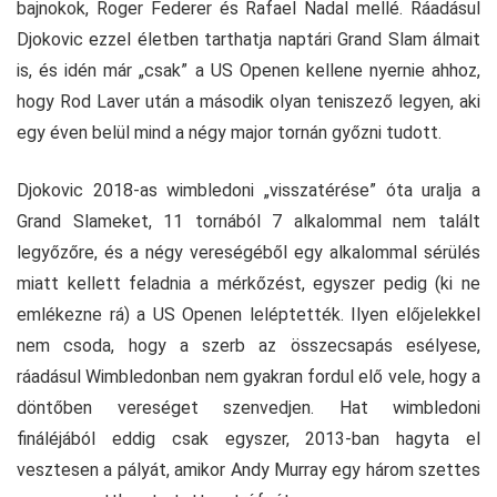
bajnokok, Roger Federer és Rafael Nadal mellé. Ráadásul
Djokovic ezzel életben tarthatja naptári Grand Slam álmait
is, és idén már „csak” a US Openen kellene nyernie ahhoz,
hogy Rod Laver után a második olyan teniszező legyen, aki
egy éven belül mind a négy major tornán győzni tudott.
Djokovic 2018-as wimbledoni „visszatérése” óta uralja a
Grand Slameket, 11 tornából 7 alkalommal nem talált
legyőzőre, és a négy vereségéből egy alkalommal sérülés
miatt kellett feladnia a mérkőzést, egyszer pedig (ki ne
emlékezne rá) a US Openen leléptették. Ilyen előjelekkel
nem csoda, hogy a szerb az összecsapás esélyese,
ráadásul Wimbledonban nem gyakran fordul elő vele, hogy a
döntőben vereséget szenvedjen. Hat wimbledoni
fináléjából eddig csak egyszer, 2013-ban hagyta el
vesztesen a pályát, amikor Andy Murray egy három szettes