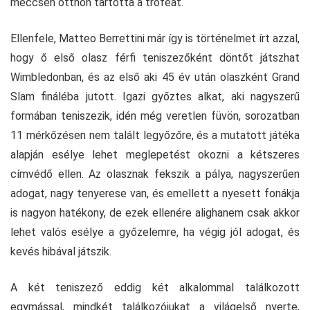
meccsen otthon tartotta a trófeát.
Ellenfele, Matteo Berrettini már így is történelmet írt azzal,
hogy ő első olasz férfi teniszezőként döntőt játszhat
Wimbledonban, és az első aki 45 év után olaszként Grand
Slam fináléba jutott. Igazi győztes alkat, aki nagyszerű
formában teniszezik, idén még veretlen füvön, sorozatban
11 mérkőzésen nem talált legyőzőre, és a mutatott játéka
alapján esélye lehet meglepetést okozni a kétszeres
címvédő ellen. Az olasznak fekszik a pálya, nagyszerűen
adogat, nagy tenyerese van, és emellett a nyesett fonákja
is nagyon hatékony, de ezek ellenére alighanem csak akkor
lehet valós esélye a győzelemre, ha végig jól adogat, és
kevés hibával játszik.
A két teniszező eddig két alkalommal találkozott
egymással, mindkét találkozójukat a világelső nyerte,