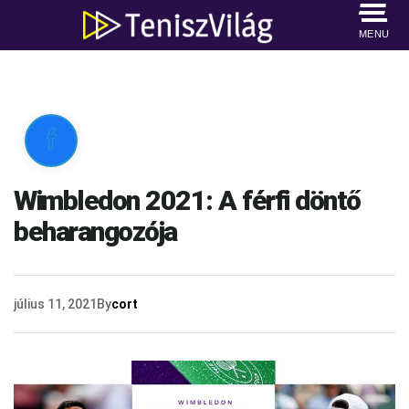
MENU

Wimbledon 2021: A férfi döntő
beharangozója
július 11, 2021
By
cort