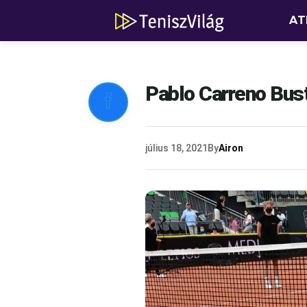
AT
Pablo Carreno Bus

július 18, 2021
By
Airon