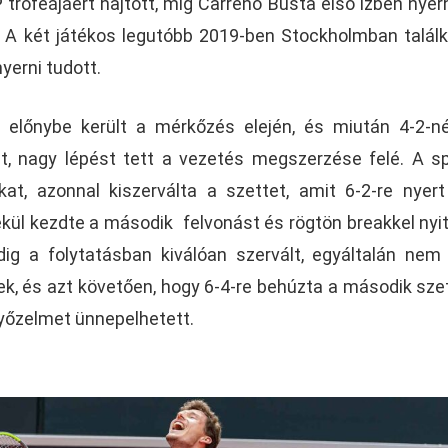
 trófeájáért hajtott, míg Carreno Busta első ízben nyer
. A két játékos legutóbb 2019-ben Stockholmban találk
yerni tudott.
előnybe került a mérkőzés elején, és miután 4-2-né
át, nagy lépést tett a vezetés megszerzése felé. A s
at, azonnal kiszerválta a szettet, amit 6-2-re nyer
ül kezdte a második felvonást és rögtön breakkel nyit
ig a folytatásban kiválóan szervált, egyáltalán nem
ek, és azt követően, hogy 6-4-re behúzta a második szet
győzelmet ünnepelhetett.