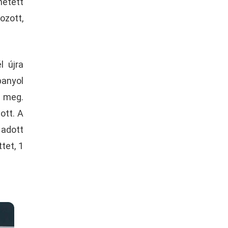
hetett
ozott,
l újra
panyol
t meg.
ott. A
 adott
tet, 1