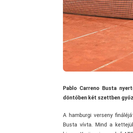
Pablo Carreno Busta nyert
döntőben két szettben győzte
A hamburgi verseny fináléját
Busta vívta. Mind a kettej