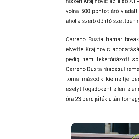
hiszen Krajinovic az első ATP
volna 500 pontot érő viadalt
ahol a szerb döntő szettben n
Carreno Busta hamar break 
elvette Krajinovic adogatás
pedig nem teketóriázott sok
Carreno Busta ráadásul remek
torna második kiemeltje ped
esélyt fogadóként ellenfelén
óra 23 perc játék után torna