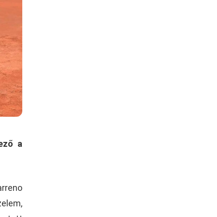
ező a
arreno
zelem,