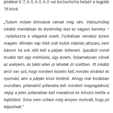
játékkal 6-7, 6-3, 6-3, 6-2-vel biztosította helyét a legjobb
16 közé.
„Tudom milyen kihívások várnak még rám. Valószínűleg
inkább mentálisan és érzelmileg lesz ez nagyon kemény –
nyilatkozta a világelső szerb.
Fizikálisan remekül érzem
magam. Minden nap több órát tudok stabilan játszani, nem
bánom ha sok időt kell a pályán töltenem. Igazából minél
tovább tart egy mérkőzés, úgy érzem, folyamatosan nőnek
az esélyeim, és bárki ellen jó lehetek öt szettben. Itt inkább
arról van szó, hogy mindent kezelni kell, minden elvárást és
nyomást, ami a pályán kívül történik. Ahogy már korábban
mondtam, pillanatról pillanatra kell mindent megragadnod,
végig a jelen pillanatban kell maradnod és kihozni belőle a
legtöbbet. Soha nem voltam még ennyire motivált, hogy jól
teljesítsek.”