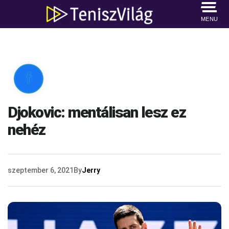
MENU

Djokovic: mentálisan lesz ez
nehéz
szeptember 6, 2021
By
Jerry