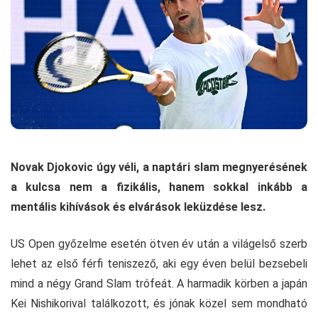
Novak Djokovic úgy véli, a naptári slam megnyerésének
a kulcsa nem a fizikális, hanem sokkal inkább a
mentális kihívások és elvárások leküzdése lesz.
US Open győzelme esetén ötven év után a világelső szerb
lehet az első férfi teniszező, aki egy éven belül bezsebeli
mind a négy Grand Slam trófeát. A harmadik körben a japán
Kei Nishikorival találkozott, és jónak közel sem mondható