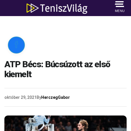
MENU

ATP Bécs: Búcsúzott az első
kiemelt
október 29, 2021
By
HerczegGabor