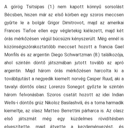
A görög Tsitsipas (1.) nem kapott könnyű sorsolást
Bécsben, hiszen már az első körben egy szoros meccsen
gyűrte le a bolgár Grigor Dimitrovot, majd az amerikai
Frances Tiafoe ellen egy végletekig kiélezett, majd két
órás mérkőzésen végül búcsúzni kényszerült. Még ennél is
közönségszórakoztatóbb meccset hozott a francia Gael
Monfils és az argentin Diego Schwartzman (8.) találkozója,
ahol szintén döntő játszmában jutott tovább az apró
argentin. Majd három órás mérkőzésen harcolta ki a
továbbjutást a negyedik kiemelt norvég Casper Ruud, aki a
tavalyi döntős olasz Lorenzo Sonegot győzte le szintén
három felvonásban. Szoros csatát hozott az idei Indian
Wells-i döntős grúz Nikoloz Basilashvili, és a torna harmadik
kiemeltje, az olasz Matteo Berrettini párharca is. Az olasz
első játszmát még egy küzdelmes rövidítésben
elveszítette, majd átvette a kezdeményezést, és