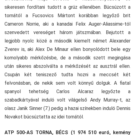
sikeresen fordítani tudott a grúz ellenében. Búcsúzott a
tornától a Fucsovics Mártont korábban legyőző brit
Cameron Norrie, aki a kanadai Felix Auger-Aliassime-tól
szenvedett vereséget három játszmában. Bejutott a
legjobb nyolc közé a második kiemelt német Alexander
Zverev is, aki Alex De Minaur ellen bonyolódott bele egy
komolyabb mérkőzésbe, de a második szett megingása
után sikeres abszolválta a mérkőzését az ausztrál ellen.
Csupán két teniszező tudta hozni a meccsét két
felvonásban, de nekik sem volt könnyű dolguk. A fiatal
spanyol tehetség Carlos Alcaraz legyőzte a
szabadkártyával induló volt világelső Andy Murray-t, az
olasz Janik Sinner (7.) pedig a hazai színekben induló Dennis
Novakot búcsúztatta az idei tornától.
ATP 500-AS TORNA, BÉCS (1 974 510 euró, kemény