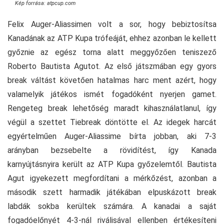
Kép forrása: atpcup.com
Felix Auger-Aliassimen volt a sor, hogy bebiztosítsa
Kanadának az ATP Kupa trófeáját, ehhez azonban le kellett
győznie az egész torna alatt meggyőzően teniszező
Roberto Bautista Agutot. Az első játszmában egy gyors
break váltást követően hatalmas harc ment azért, hogy
valamelyik játékos ismét fogadóként nyerjen gamet.
Rengeteg break lehetőség maradt kihasználatlanul, így
végül a szettet Tiebreak döntötte el. Az idegek harcát
egyértelműen Auger-Aliassime bírta jobban, aki 7-3
arányban bezsebelte a rövidítést, így Kanada
karnyújtásnyira került az ATP Kupa győzelemtől. Bautista
Agut igyekezett megfordítani a mérkőzést, azonban a
második szett harmadik játékában elpuskázott break
labdák sokba kerültek számára. A kanadai a saját
fogadóelőnyét 4-3-nál riválisával ellenben értékesíteni