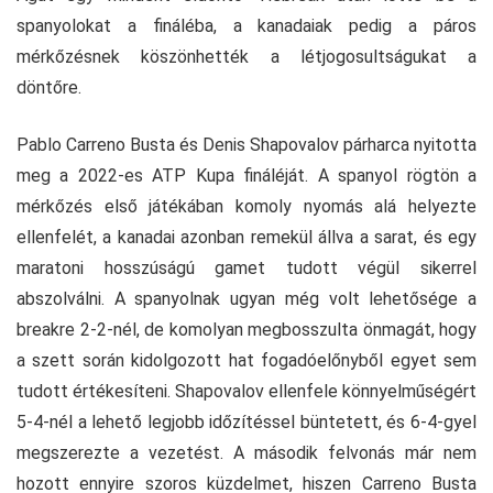
spanyolokat a fináléba, a kanadaiak pedig a páros
mérkőzésnek köszönhették a létjogosultságukat a
döntőre.
Pablo Carreno Busta és Denis Shapovalov párharca nyitotta
meg a 2022-es ATP Kupa fináléját. A spanyol rögtön a
mérkőzés első játékában komoly nyomás alá helyezte
ellenfelét, a kanadai azonban remekül állva a sarat, és egy
maratoni hosszúságú gamet tudott végül sikerrel
abszolválni. A spanyolnak ugyan még volt lehetősége a
breakre 2-2-nél, de komolyan megbosszulta önmagát, hogy
a szett során kidolgozott hat fogadóelőnyből egyet sem
tudott értékesíteni. Shapovalov ellenfele könnyelműségért
5-4-nél a lehető legjobb időzítéssel büntetett, és 6-4-gyel
megszerezte a vezetést. A második felvonás már nem
hozott ennyire szoros küzdelmet, hiszen Carreno Busta