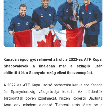
Kanada végső győzelmével zárult a 2022-es ATP Kupa.
Shapovalovék a fináléban már a szinglik után
eldöntötték a Spanyolország elleni összecsapást.
A 2022-es ATP Kupa utolsó párharcára került sor Kanada
és Spanyolország válogatottja között. Az elődöntők
tartogattak bőven izgalmakat, hiszen Roberto Bautista
Agut egy mindent eldöntő Tiebreak után lőtte be a