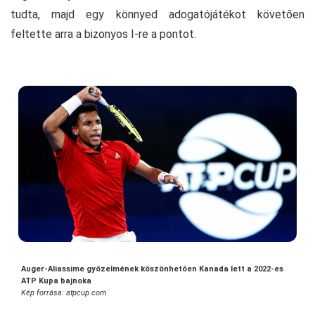
tudta, majd egy könnyed adogatójátékot követően
feltette arra a bizonyos I-re a pontot.
Auger-Aliassime győzelmének köszönhetően Kanada lett a 2022-es
ATP Kupa bajnoka
Kép forrása: atpcup.com