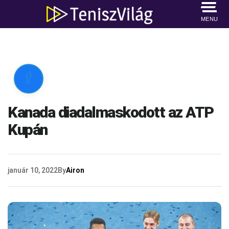
MENU

Kanada diadalmaskodott az ATP
Kupán
január 10, 2022
By
Airon