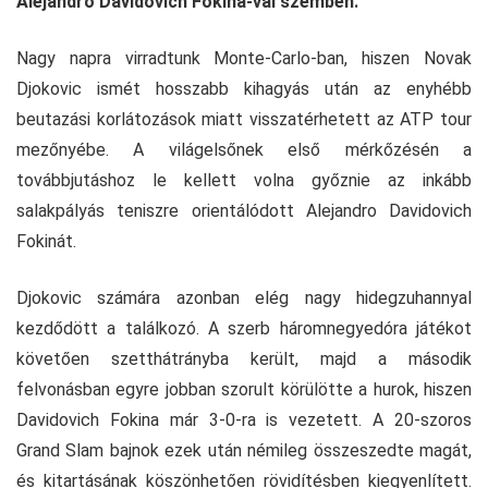
Alejandro Davidovich Fokina-val szemben.
Nagy napra virradtunk Monte-Carlo-ban, hiszen Novak
Djokovic ismét hosszabb kihagyás után az enyhébb
beutazási korlátozások miatt visszatérhetett az ATP tour
mezőnyébe. A világelsőnek első mérkőzésén a
továbbjutáshoz le kellett volna győznie az inkább
salakpályás teniszre orientálódott Alejandro Davidovich
Fokinát.
Djokovic számára azonban elég nagy hidegzuhannyal
kezdődött a találkozó. A szerb háromnegyedóra játékot
követően szetthátrányba került, majd a második
felvonásban egyre jobban szorult körülötte a hurok, hiszen
Davidovich Fokina már 3-0-ra is vezetett. A 20-szoros
Grand Slam bajnok ezek után némileg összeszedte magát,
és kitartásának köszönhetően rövidítésben kiegyenlített.