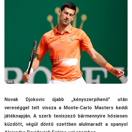
Novak Djokovic újabb „kényszerpihenő” után
vereséggel telt vissza a Monte-Carlo Masters keddi
játéknapján. A szerb teniszező bármennyire hősiesen
küzdött, végül döntő szettben alulmaradt a spanyol