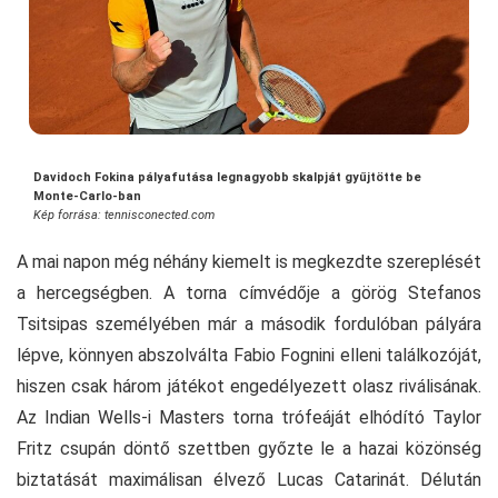
Davidoch Fokina pályafutása legnagyobb skalpját gyűjtötte be
Monte-Carlo-ban
Kép forrása: tennisconected.com
A mai napon még néhány kiemelt is megkezdte szereplését
a hercegségben. A torna címvédője a görög Stefanos
Tsitsipas személyében már a második fordulóban pályára
lépve, könnyen abszolválta Fabio Fognini elleni találkozóját,
hiszen csak három játékot engedélyezett olasz riválisának.
Az Indian Wells-i Masters torna trófeáját elhódító Taylor
Fritz csupán döntő szettben győzte le a hazai közönség
biztatását maximálisan élvező Lucas Catarinát. Délután