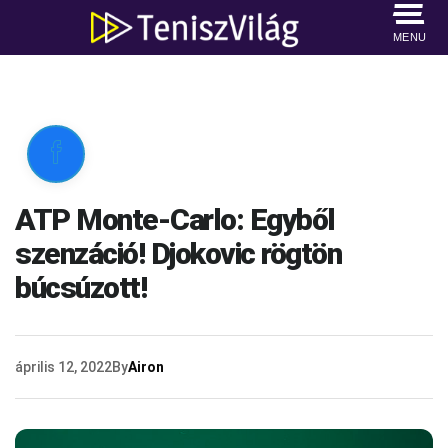
MENU

ATP Monte-Carlo: Egyből
szenzáció! Djokovic rögtön
búcsúzott!
április 12, 2022
By
Airon