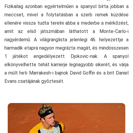
Fizikailag azonban egyértelműen a spanyol bírta jobban a
meccset, mivel a folytatásban a szerb remek küzdése
ellenére vissza tudta terelni abba a mederbe a mérkőzést,
amit az első játszmában láthatott a Monte-Carlo-i
nagyérdemű. A világranglista jelenlegi 46. helyezettje a
harmadik etapra nagyon megrázta magát, és mindösszesen
1 játékot engedélyezett Djokovic-nak. A spanyol
elkönyvelhette tehát karrierje legnagyobb sikerét, és várja
a múlt heti Marrakesh-i bajnok David Goffin és a brit Daniel
Evans csatájának győztesét.