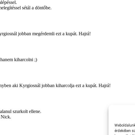
Weboldalunk 
érdekében sü