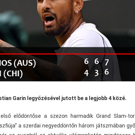
tian Garin legyőzésével jutott be a legjobb 4 közé.
 első elődöntőse a szezon harmadik Grand Slam-tor
szfiúja” a szerdai negyeddöntőn három játszmában győ