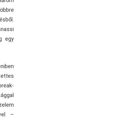
 három
többre
ésből.
anassi
g egy
éniben
zettes
break-
sággal
őzelem
vel –