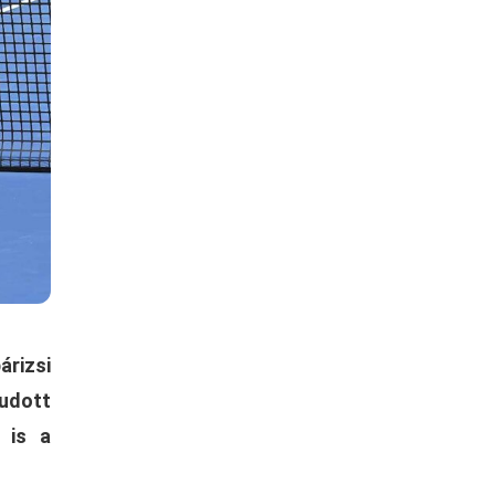
árizsi
tudott
 is a