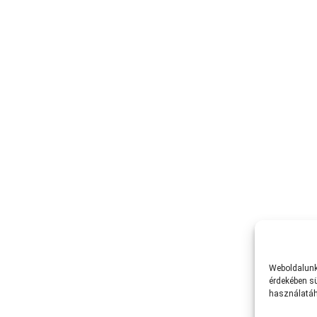
Weboldalunk 
érdekében sü
használatáh