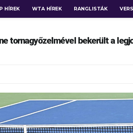
P HÍREK
WTA HÍREK
RANGLISTÁK
VER
e tornagyőzelmével bekerült a legj