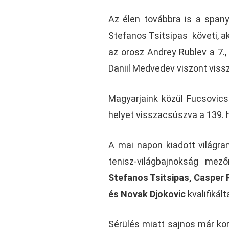
Az élen továbbra is a spany
Stefanos Tsitsipas követi, ak
az orosz Andrey Rublev a 7., T
Daniil Medvedev viszont viss
Magyarjaink közül Fucsovics
helyet visszacsúszva a 139. hel
A mai napon kiadott világrang
tenisz-világbajnokság mez
Stefanos Tsitsipas, Casper 
és Novak Djokovic
kvalifikál
Sérülés miatt sajnos már kor