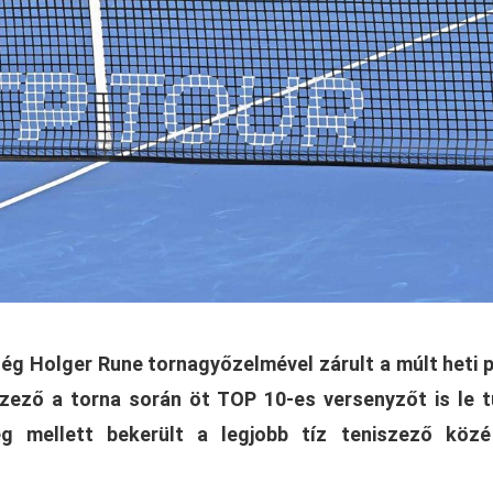
g Holger Rune tornagyőzelmével zárult a múlt heti p
zező a torna során öt TOP 10-es versenyzőt is le 
eg mellett bekerült a legjobb tíz teniszező közé