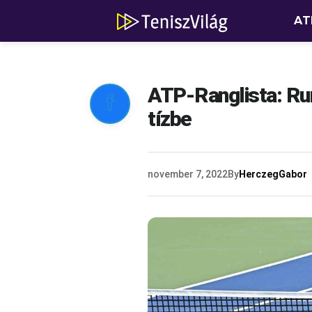
AT
ATP-Ranglista: Run

tízbe
november 7, 2022
By
HerczegGabor