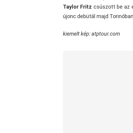
Taylor Fritz
csúszott be az é
újonc debütál majd Torinóban
kiemelt kép: atptour.com