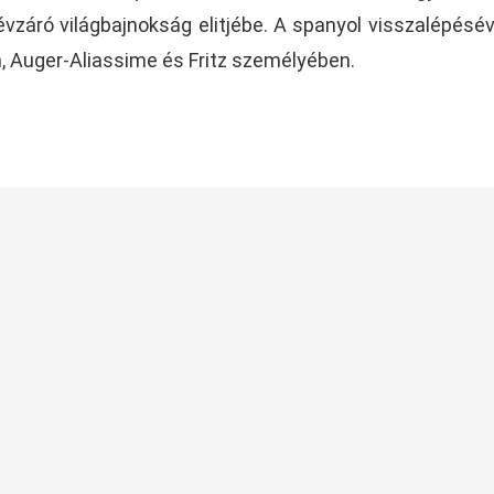
vzáró világbajnokság elitjébe. A spanyol visszalépésév
, Auger-Aliassime és Fritz személyében.