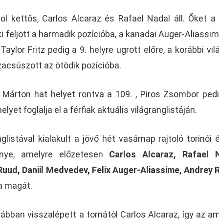
ol kettős, Carlos Alcaraz és Rafael Nadal áll. Őket a
i feljött a harmadik pozícióba, a kanadai Auger-Aliassime
aylor Fritz pedig a 9. helyre ugrott előre, a korábbi vil
zacsúszott az ötödik pozícióba.
 Márton hat helyet rontva a 109. , Piros Zsombor ped
yet foglalja el a férfiak aktuális világranglistáján.
listával kialakult a jövő hét vasárnap rajtoló torinói 
őnye, amelyre előzetesen
Carlos Alcaraz, Rafael N
Ruud, Daniil Medvedev, Felix Auger-Aliassime, Andrey 
ta magát.
ábban visszalépett a tornától Carlos Alcaraz, így az am