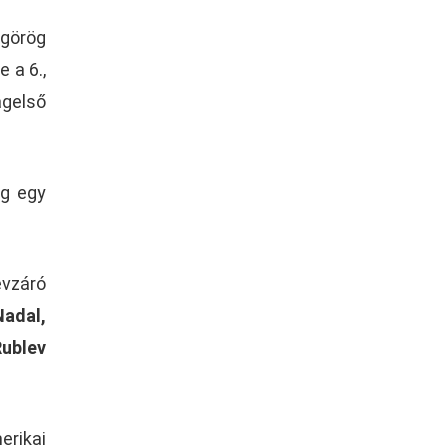
 görög
 a 6.,
ágelső
ig egy
évzáró
adal,
Rublev
erikai