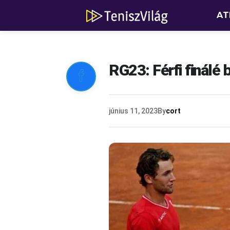
AT
RG23: Férfi finálé

június 11, 2023
By
cort