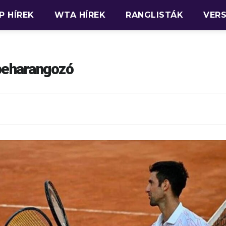
P HÍREK
WTA HÍREK
RANGLISTÁK
VER
 beharangozó