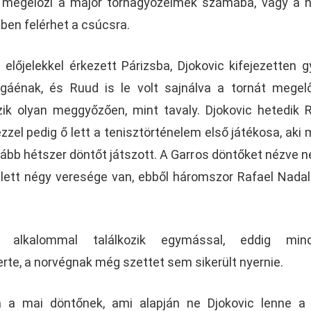
s megelőzi a major tornagyőzelmek számába, vagy a 
ben felérhet a csúcsra.
előjelekkel érkezett Párizsba, Djokovic kifejezetten 
áénak, és Ruud is le volt sajnálva a tornát megel
 olyan meggyőzően, mint tavaly. Djokovic hetedik 
zzel pedig ő lett a tenisztörténelem első játékosa, aki 
ább hétszer döntőt játszott. A Garros döntőket nézve n
lett négy veresége van, ebből háromszor Rafael Nadal 
 alkalommal találkozik egymással, eddig mind
te, a norvégnak még szettet sem sikerült nyernie.
 a mai döntőnek, ami alapján ne Djokovic lenne a 