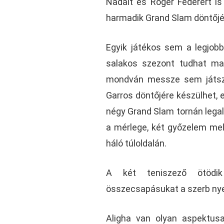
Nadalt és Roger Federert i
harmadik Grand Slam döntőjé
Egyik játékos sem a legjobb 
salakos szezont tudhat mag
mondván messze sem játszik
Garros döntőjére készülhet, e
négy Grand Slam tornán legal
a mérlege, két győzelem mel
háló túloldalán.
A két teniszező ötödik
összecsapásukat a szerb nyer
Aligha van olyan aspektusa