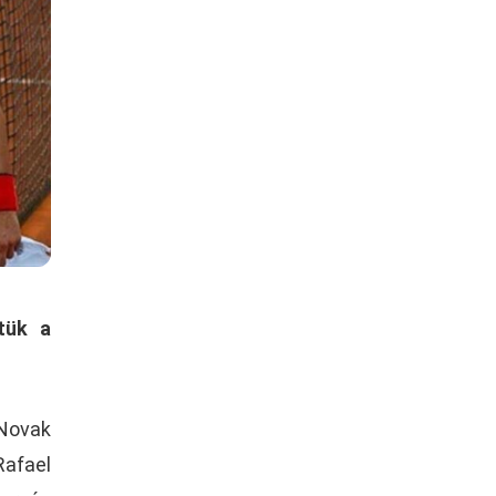
tük a
 Novak
Rafael