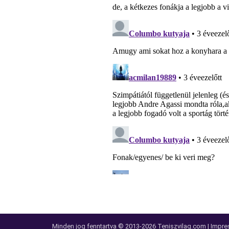
Minden jog fenntartva © 2013-2026
Teniszvilag.com
|
Impre