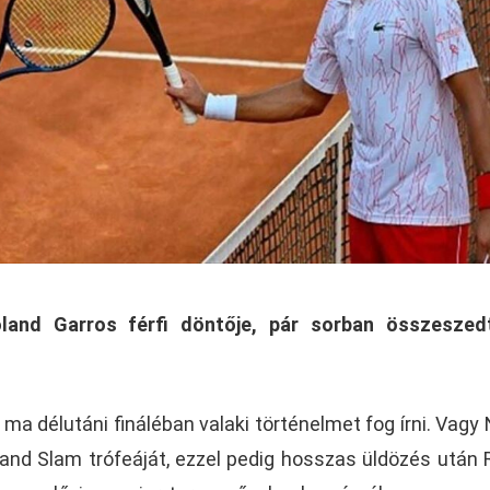
and Garros férfi döntője, pár sorban összeszed
ma délutáni fináléban valaki történelmet fog írni. Vagy
rand Slam trófeáját, ezzel pedig hosszas üldözés után 