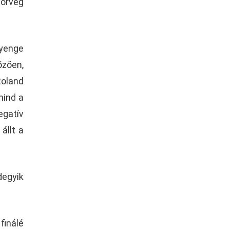
norvég
gyenge
őzően,
Roland
mind a
egatív
állt a
egyik
finálé