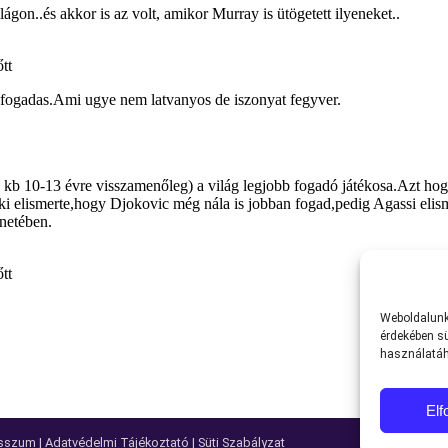
Weboldalunk 
érdekében sü
használatáh
El
sszum
|
Adatvédelmi Tájékoztató
|
Süti Szabályzat