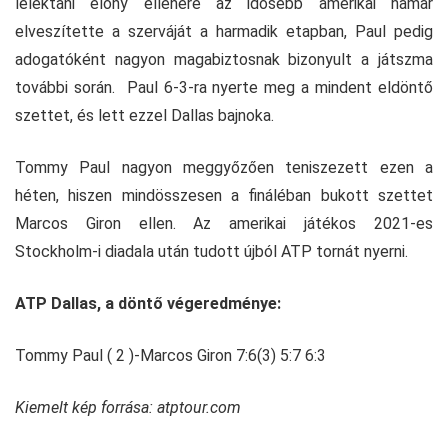
lélektani előny ellenére az idősebb amerikai hamar
elveszítette a szerváját a harmadik etapban, Paul pedig
adogatóként nagyon magabiztosnak bizonyult a játszma
további során. Paul 6-3-ra nyerte meg a mindent eldöntő
szettet, és lett ezzel Dallas bajnoka.
Tommy Paul nagyon meggyőzően teniszezett ezen a
héten, hiszen mindösszesen a fináléban bukott szettet
Marcos Giron ellen. Az amerikai játékos 2021-es
Stockholm-i diadala után tudott újból ATP tornát nyerni.
ATP Dallas, a döntő végeredménye:
Tommy Paul ( 2 )-Marcos Giron 7:6(3) 5:7 6:3
Kiemelt kép forrása: atptour.com