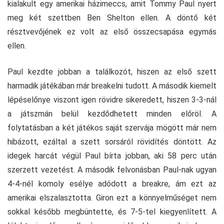
kialakult egy amerikai házimeccs, amit Tommy Paul nyert
meg két szettben Ben Shelton ellen. A döntő két
résztvevőjének ez volt az első összecsapása egymás
ellen.
Paul kezdte jobban a találkozót, hiszen az első szett
harmadik játékában már breakelni tudott. A második kiemelt
lépéselőnye viszont igen rövidre sikeredett, hiszen 3-3-nál
a játszmán belül kezdődhetett minden előröl. A
folytatásban a két játékos saját szervája mögött már nem
hibázott, ezáltal a szett sorsáról rövidítés döntött. Az
idegek harcát végül Paul bírta jobban, aki 58 perc után
szerzett vezetést. A második felvonásban Paul-nak ugyan
4-4-nél komoly esélye adódott a breakre, ám ezt az
amerikai elszalasztotta. Giron ezt a könnyelműséget nem
sokkal később megbüntette, és 7-5-tel kiegyenlített. A