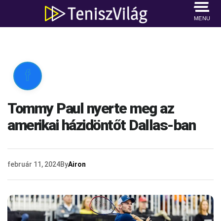
MENU

Tommy Paul nyerte meg az
amerikai házidöntőt Dallas-ban
február 11, 2024
By
Airon