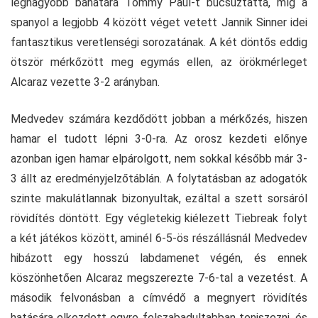
legnagyobb bánatára Tommy Paul-t búcsúztatta, míg a
spanyol a legjobb 4 között véget vetett Jannik Sinner idei
fantasztikus veretlenségi sorozatának. A két döntős eddig
ötször mérkőzött meg egymás ellen, az örökmérleget
Alcaraz vezette 3-2 arányban.
Medvedev számára kezdődött jobban a mérkőzés, hiszen
hamar el tudott lépni 3-0-ra. Az orosz kezdeti előnye
azonban igen hamar elpárolgott, nem sokkal később már 3-
3 állt az eredményjelzőtáblán. A folytatásban az adogatók
szinte makulátlannak bizonyultak, ezáltal a szett sorsáról
rövidítés döntött. Egy végletekig kiélezett Tiebreak folyt
a két játékos között, aminél 6-5-ös részállásnál Medvedev
hibázott egy hosszú labdamenet végén, és ennek
köszönhetően Alcaraz megszerezte 7-6-tal a vezetést. A
második felvonásban a címvédő a megnyert rövidítés
hatására elkezdett egyre felszabadultabban teniszezni, és