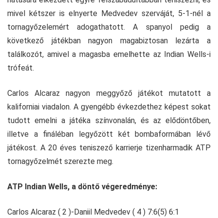
mivel kétszer is elnyerte Medvedev szerváját, 5-1-nél a
tornagyőzelemért adogathatott. A spanyol pedig a
következő játékban nagyon magabiztosan lezárta a
találkozót, amivel a magasba emelhette az Indian Wells-i
trófeát.
Carlos Alcaraz nagyon meggyőző játékot mutatott a
kaliforniai viadalon. A gyengébb évkezdethez képest sokat
tudott emelni a játéka színvonalán, és az elődöntőben,
illetve a fináléban legyőzött két bombaformában lévő
játékost. A 20 éves teniszező karrierje tizenharmadik ATP
tornagyőzelmét szerezte meg.
ATP Indian Wells, a döntő végeredménye:
Carlos Alcaraz ( 2 )-Daniil Medvedev ( 4 ) 7:6(5) 6:1