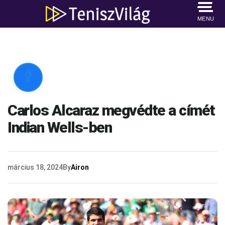
MENU

Carlos Alcaraz megvédte a címét
Indian Wells-ben
március 18, 2024
By
Airon