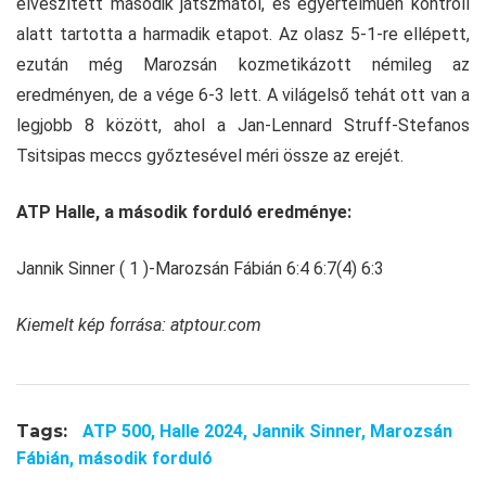
elveszített második játszmától, és egyértelműen kontroll
alatt tartotta a harmadik etapot. Az olasz 5-1-re ellépett,
ezután még Marozsán kozmetikázott némileg az
eredményen, de a vége 6-3 lett. A világelső tehát ott van a
legjobb 8 között, ahol a Jan-Lennard Struff-Stefanos
Tsitsipas meccs győztesével méri össze az erejét.
ATP Halle, a második forduló eredménye:
Jannik Sinner ( 1 )-Marozsán Fábián 6:4 6:7(4) 6:3
Kiemelt kép forrása: atptour.com
Tags:
ATP 500,
Halle 2024,
Jannik Sinner,
Marozsán
Fábián,
második forduló