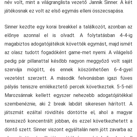
név volt, mint a világranglista vezető Jannik Sinner. A két
játékosnak ez volt az első egymás elleni összecsapása.
Sinner kezdte egy korai breakkel a találkozót, azonban az
előnye azonnal el is olvadt. A folytatásban 4-4-ig
magabiztos adogatójátékok követték egymást, majd ismét
az olasz tudott fogadóként game-met nyerni. A világelső
pedig pár pillanattal később nagyon meggyőző volt saját
szervája mögött, és ennek köszönhetően 6-4-gyel
vezetést szerzett. A második felvonásban igazi füves
pályás teniszre emlékeztető percek következtek. 5-5-nél
Marozsánnak kellett egyszer nehezebb adogatójátékkal
szembenéznie, aki 2 break labdát sikeresen hárított. A
játszmát ezáltal rövidítés döntötte el, ahol a magyar
teniszező koncentrált jobban, és ezzel következhetett a
döntő szett. Sinner viszont egyáltalán nem jött zavarba az