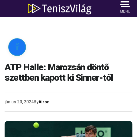
MENU

ATP Halle: Marozsán döntő
szettben kapott ki Sinner-től
június 20, 2024
By
Airon