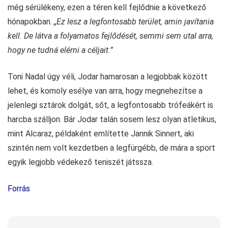
még sérülékeny, ezen a téren kell fejlődnie a következő
hónapokban.
„Ez lesz a legfontosabb terület, amin javítania
kell. De látva a folyamatos fejlődését, semmi sem utal arra,
hogy ne tudná elérni a céljait.”
Toni Nadal úgy véli, Jodar hamarosan a legjobbak között
lehet, és komoly esélye van arra, hogy megnehezítse a
jelenlegi sztárok dolgát, sőt, a legfontosabb trófeákért is
harcba szálljon. Bár Jodar talán sosem lesz olyan atletikus,
mint Alcaraz, példaként említette Jannik Sinnert, aki
szintén nem volt kezdetben a legfürgébb, de mára a sport
egyik legjobb védekező teniszét játssza.
Forrás