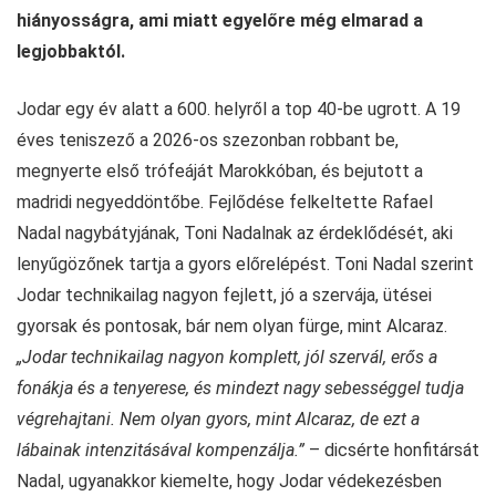
hiányosságra, ami miatt egyelőre még elmarad a
legjobbaktól.
Jodar egy év alatt a 600. helyről a top 40-be ugrott. A 19
éves teniszező a 2026-os szezonban robbant be,
megnyerte első trófeáját Marokkóban, és bejutott a
madridi negyeddöntőbe. Fejlődése felkeltette Rafael
Nadal nagybátyjának, Toni Nadalnak az érdeklődését, aki
lenyűgözőnek tartja a gyors előrelépést. Toni Nadal szerint
Jodar technikailag nagyon fejlett, jó a szervája, ütései
gyorsak és pontosak, bár nem olyan fürge, mint Alcaraz.
„Jodar technikailag nagyon komplett, jól szervál, erős a
fonákja és a tenyerese, és mindezt nagy sebességgel tudja
végrehajtani. Nem olyan gyors, mint Alcaraz, de ezt a
lábainak intenzitásával kompenzálja.”
– dicsérte honfitársát
Nadal, ugyanakkor kiemelte, hogy Jodar védekezésben