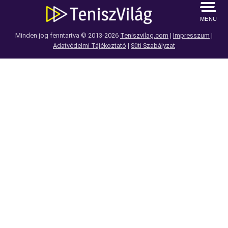
MENU
Minden jog fenntartva © 2013-2026
Teniszvilag.com
|
Impresszum
|
Adatvédelmi Tájékoztató
|
Süti Szabályzat