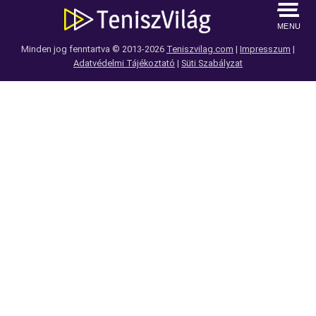
MENU
Minden jog fenntartva © 2013-2026
Teniszvilag.com
|
Impresszum
|
Adatvédelmi Tájékoztató
|
Süti Szabályzat