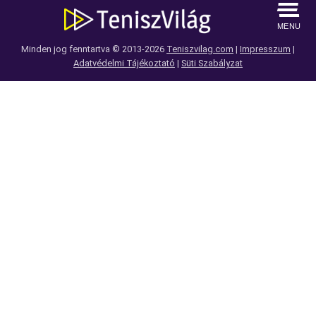
MENU
Minden jog fenntartva © 2013-2026
Teniszvilag.com
|
Impresszum
|
Adatvédelmi Tájékoztató
|
Süti Szabályzat