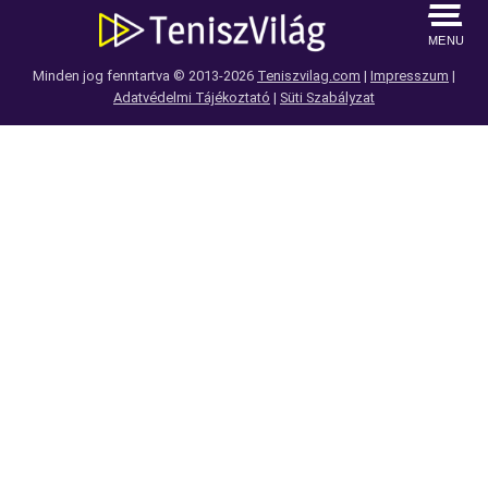
MENU
Minden jog fenntartva © 2013-2026
Teniszvilag.com
|
Impresszum
|
Adatvédelmi Tájékoztató
|
Süti Szabályzat