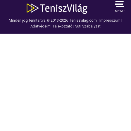
MENU
Minden jog fenntartva © 2013-2026
Teniszvilag.com
|
Impresszum
|
Adatvédelmi Tájékoztató
|
Süti Szabályzat