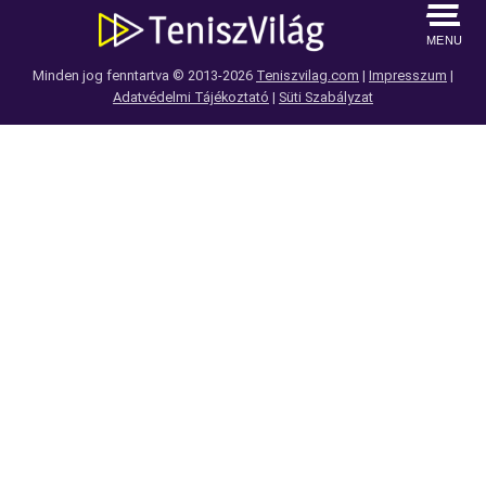
MENU
Minden jog fenntartva © 2013-2026
Teniszvilag.com
|
Impresszum
|
Adatvédelmi Tájékoztató
|
Süti Szabályzat