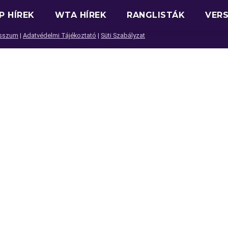
P HÍREK
WTA HÍREK
RANGLISTÁK
VER
sszum
|
Adatvédelmi Tájékoztató
|
Süti Szabályzat