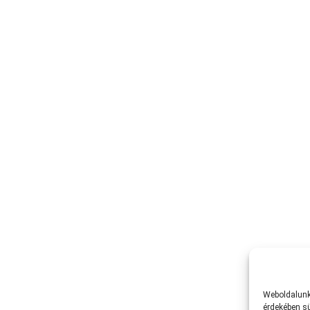
Weboldalunk 
érdekében sü