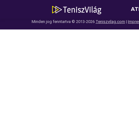
AT
Minden jog fenntartva © 2013-2026
Teniszvilag.com
|
Impre