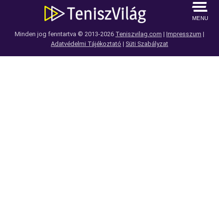
MENU
Minden jog fenntartva © 2013-2026
Teniszvilag.com
|
Impresszum
|
Adatvédelmi Tájékoztató
|
Süti Szabályzat