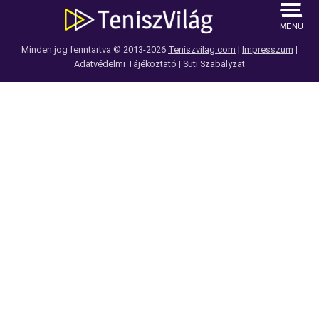
MENU
Minden jog fenntartva © 2013-2026
Teniszvilag.com
|
Impresszum
|
Adatvédelmi Tájékoztató
|
Süti Szabályzat