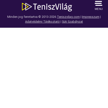
MENU
Minden jog fenntartva © 2013-2026
Teniszvilag.com
|
Impresszum
|
Adatvédelmi Tájékoztató
|
Süti Szabályzat