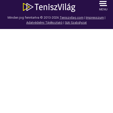
MENU
Minden jog fenntartva © 2013-2026
Teniszvilag.com
|
Impresszum
|
Adatvédelmi Tájékoztató
|
Süti Szabályzat