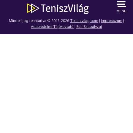
MENU
Minden jog fenntartva © 2013-2026
Teniszvilag.com
|
Impresszum
|
Adatvédelmi Tájékoztató
|
Süti Szabályzat