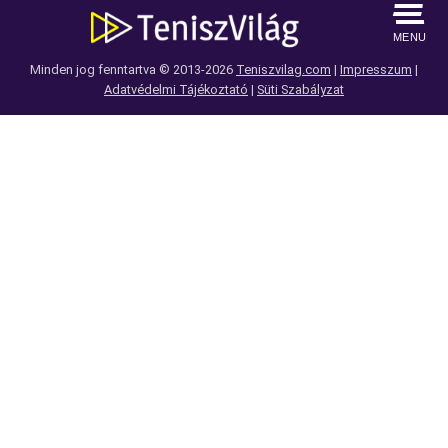
MENU
Minden jog fenntartva © 2013-2026
Teniszvilag.com
|
Impresszum
|
Adatvédelmi Tájékoztató
|
Süti Szabályzat