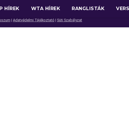
P HÍREK
WTA HÍREK
RANGLISTÁK
VER
sszum
|
Adatvédelmi Tájékoztató
|
Süti Szabályzat