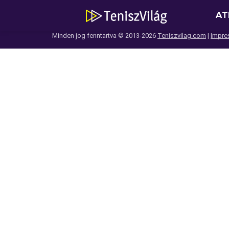
AT
Minden jog fenntartva © 2013-2026
Teniszvilag.com
|
Impre