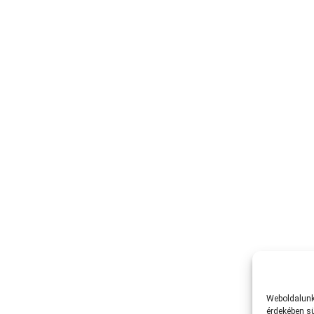
Weboldalunk 
érdekében sü