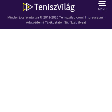
MENU
Minden jog fenntartva © 2013-2026
Teniszvilag.com
|
Impresszum
|
Adatvédelmi Tájékoztató
|
Süti Szabályzat