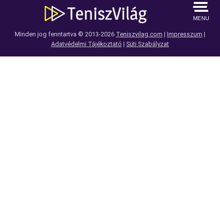
MENU
Minden jog fenntartva © 2013-2026
Teniszvilag.com
|
Impresszum
|
Adatvédelmi Tájékoztató
|
Süti Szabályzat