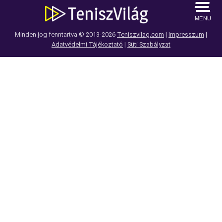
MENU
Minden jog fenntartva © 2013-2026
Teniszvilag.com
|
Impresszum
|
Adatvédelmi Tájékoztató
|
Süti Szabályzat