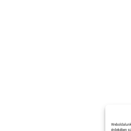
Weboldalunk 
érdekében sü