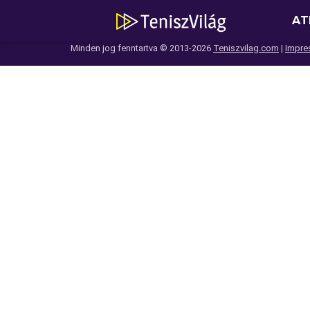
AT
Minden jog fenntartva © 2013-2026
Teniszvilag.com
|
Impre