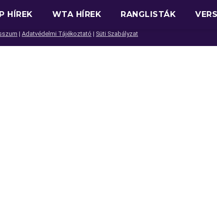
P HÍREK
WTA HÍREK
RANGLISTÁK
VER
sszum
|
Adatvédelmi Tájékoztató
|
Süti Szabályzat