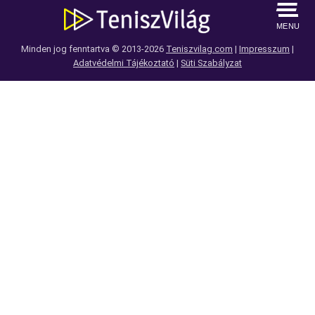
MENU
Minden jog fenntartva © 2013-2026
Teniszvilag.com
|
Impresszum
|
Adatvédelmi Tájékoztató
|
Süti Szabályzat