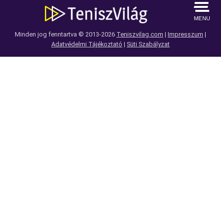
MENU
Minden jog fenntartva © 2013-2026
Teniszvilag.com
|
Impresszum
|
Adatvédelmi Tájékoztató
|
Süti Szabályzat