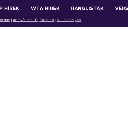
P HÍREK
WTA HÍREK
RANGLISTÁK
VER
sszum
|
Adatvédelmi Tájékoztató
|
Süti Szabályzat