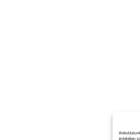
Weboldalunk 
érdekében sü