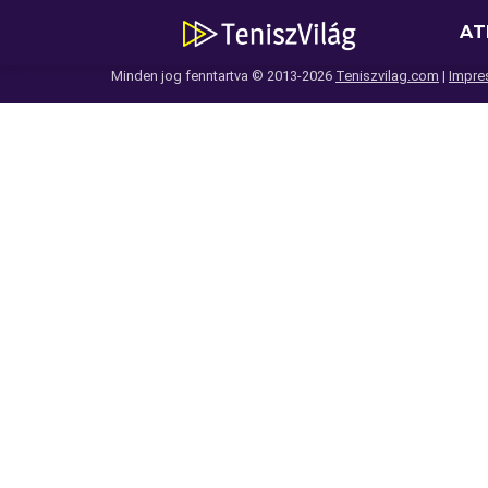
AT
Minden jog fenntartva © 2013-2026
Teniszvilag.com
|
Impre