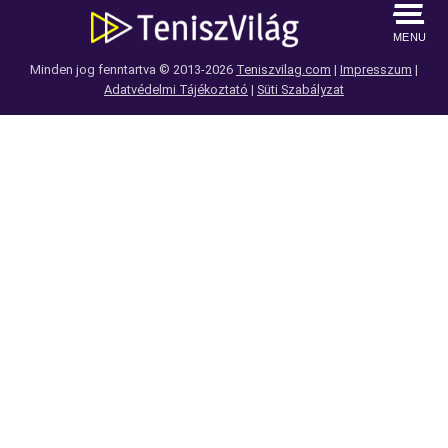
MENU
Minden jog fenntartva © 2013-2026
Teniszvilag.com
|
Impresszum
|
Adatvédelmi Tájékoztató
|
Süti Szabályzat