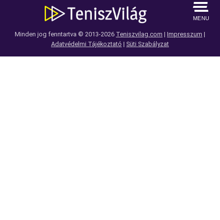
MENU
Minden jog fenntartva © 2013-2026
Teniszvilag.com
|
Impresszum
|
Adatvédelmi Tájékoztató
|
Süti Szabályzat