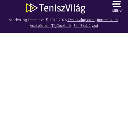
MENU
Minden jog fenntartva © 2013-2026
Teniszvilag.com
|
Impresszum
|
Adatvédelmi Tájékoztató
|
Süti Szabályzat