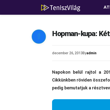
AT
Hopman-kupa: Két 

december 26, 2013
By
admin
Napokon belül rajtol a 20
Cikkünkben röviden összefo
pedig bemutatjuk a résztve