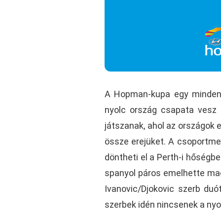
A Hopman-kupa egy minden 
nyolc ország csapata vesz
játszanak, ahol az országok 
össze erejüket. A csoportmec
döntheti el a Perth-i hőségb
spanyol páros emelhette mag
Ivanovic/Djokovic szerb duó
szerbek idén nincsenek a ny