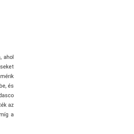
, ahol
éseket
 mérik
be, és
rdasco
ték az
 míg a