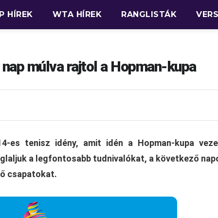
P HÍREK
WTA HÍREK
RANGLISTÁK
VER
nap múlva rajtol a Hopman-kupa
14-es tenisz idény, amit idén a Hopman-kupa vezet
glaljuk a legfontosabb tudnivalókat, a következő na
vő csapatokat.