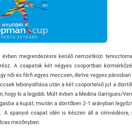
évben megrendezésre kerülő nemzetközi tenisztorna
 rész. A csapatok két négyes csoportban körmérkőz
egy női és férfi egyes meccsen, illetve vegyes párosban
csek lebonyolítása után a két csoportelső jut a döntő
en, hogy ki a legjobb. Múlt évben a Medina Garrigues/Ve
asba a kupát, miután a döntőben 2-1 arányban legyőz
t. A spanyol csapat idén is készen áll a címvédésre,
olcas mezőnyben.